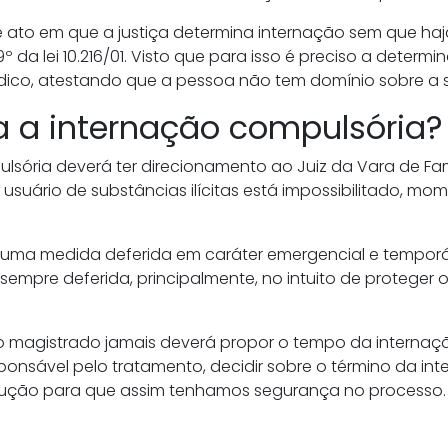
e ato em que a justiça determina internação sem que haj
º da lei 10.216/01. Visto que para isso é preciso a deter
dico, atestando que a pessoa não tem domínio sobre a su
a a internação compulsória?
lsória deverá ter direcionamento ao Juiz da Vara de Famí
suário de substâncias ilícitas está impossibilitado, mom
e uma medida deferida em caráter emergencial e temporá
 sempre deferida, principalmente, no intuito de proteger
o magistrado jamais deverá propor o tempo da internaçã
sponsável pelo tratamento, decidir sobre o término da int
ção para que assim tenhamos segurança no processo.