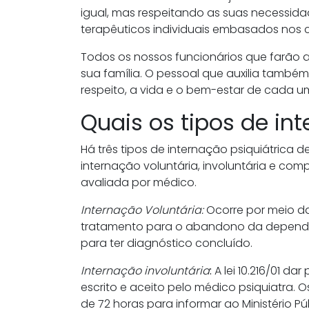
igual, mas respeitando as suas necessidad
terapêuticos individuais embasados nos co
Todos os nossos funcionários que farão a
sua família. O pessoal que auxilia também
respeito, a vida e o bem-estar de cada um
Quais os tipos de in
Há três tipos de internação psiquiátrica d
internação voluntária, involuntária e co
avaliada por médico.
Internação Voluntária:
Ocorre por meio da
tratamento para o abandono da dependênc
para ter diagnóstico concluído.
Internação involuntária
:
A lei 10.216/01 da
escrito e aceito pelo médico psiquiatra. 
de 72 horas para informar ao Ministério 