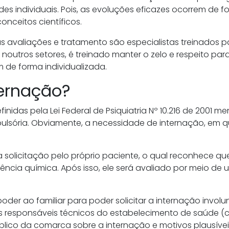
es individuais. Pois, as evoluções eficazes ocorrem de 
nceitos científicos.
s avaliações e tratamento são especialistas treinados p
 noutros setores, é treinado manter o zelo e respeito par
 de forma individualizada.
ternação?
efinidas pela Lei Federal de Psiquiatria Nº 10.216 de 2001 
mpulsória. Obviamente, a necessidade de internação, em
 solicitação pelo próprio paciente, o qual reconhece qu
ia química. Após isso, ele será avaliado por meio de u
r poder ao familiar para poder solicitar a internação invol
Os responsáveis técnicos do estabelecimento de saúde (cl
Público da comarca sobre a internação e motivos plausív